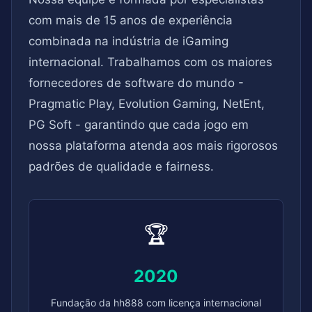
com mais de 15 anos de experiência
combinada na indústria de iGaming
internacional. Trabalhamos com os maiores
fornecedores de software do mundo -
Pragmatic Play, Evolution Gaming, NetEnt,
PG Soft - garantindo que cada jogo em
nossa plataforma atenda aos mais rigorosos
padrões de qualidade e fairness.
🏆
2020
Fundação da hh888 com licença internacional