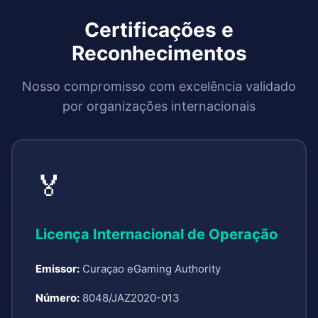
Certificações e
Reconhecimentos
Nosso compromisso com excelência validado
por organizações internacionais
🏅
Licença Internacional de Operação
Emissor:
Curaçao eGaming Authority
Número:
8048/JAZ2020-013