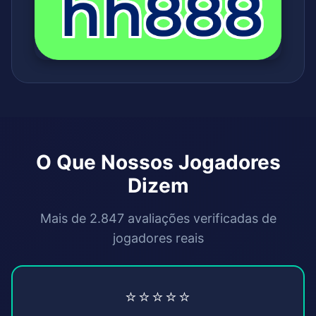
O Que Nossos Jogadores
Dizem
Mais de 2.847 avaliações verificadas de
jogadores reais
⭐⭐⭐⭐⭐