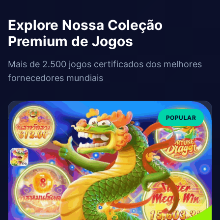
Explore Nossa Coleção
Premium de Jogos
Mais de 2.500 jogos certificados dos melhores
fornecedores mundiais
POPULAR