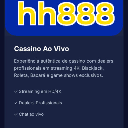
Cassino Ao Vivo
Experiência autêntica de cassino com dealers
profissionais em streaming 4K. Blackjack,
Roleta, Bacará e game shows exclusivos.
✓ Streaming em HD/4K
✓ Dealers Profissionais
✓ Chat ao vivo