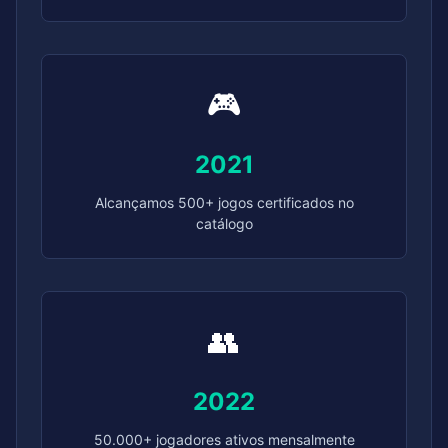
🎮
2021
Alcançamos 500+ jogos certificados no
catálogo
👥
2022
50.000+ jogadores ativos mensalmente