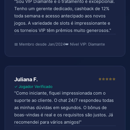
"Sou VIP Diamante e o tratamento é excepcional.
Tenho um gerente dedicado, cashback de 12%
toda semana e acesso antecipado aos novos
jogos. A variedade de slots é impressionante e
os torneios VIP têm prêmios muito generosos."
📅 Membro desde Jan/2024
👑 Nível VIP: Diamante
⭐⭐⭐⭐⭐
Juliana F.
✓ Jogador Verificado
"Como iniciante, fiquei impressionada com o
suporte ao cliente. O chat 24/7 respondeu todas
as minhas dúvidas em segundos. O bônus de
boas-vindas é real e os requisitos são justos. Já
recomendei para vários amigos!"