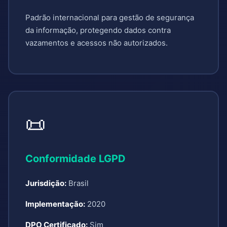
Padrão internacional para gestão de segurança
da informação, protegendo dados contra
vazamentos e acessos não autorizados.
📜
Conformidade LGPD
Jurisdição:
Brasil
Implementação:
2020
DPO Certificado:
Sim