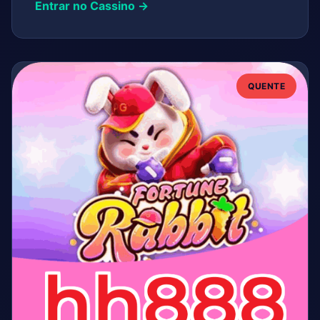
Entrar no Cassino →
QUENTE